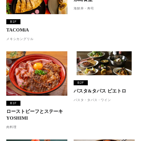
海鮮丼・寿司
B1F
TACOMiA
メキシカングリル
B2F
パスタ&タパス ピエトロ
パスタ・タパス・ワイン
B1F
ローストビーフとステーキ
YOSHIMI
肉料理