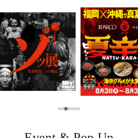
PARCOメンバーズ
JP
3
1
2
4
5
6
7
Event & Pop Up