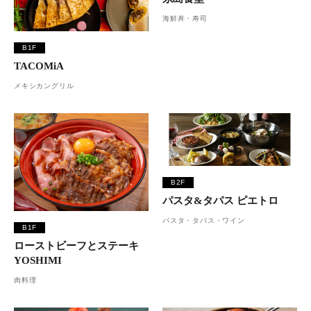
海鮮丼・寿司
B1F
TACOMiA
メキシカングリル
B2F
パスタ&タパス ピエトロ
パスタ・タパス・ワイン
B1F
ローストビーフとステーキ
YOSHIMI
肉料理