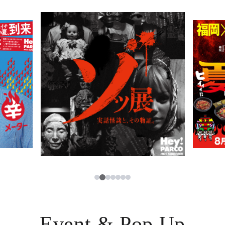
PARCOメンバーズ
JP
2
1
3
4
5
6
7
Event & Pop Up