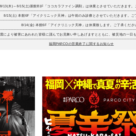
8/13(木)～8/15(土)新館B1F「ココカラファイン調剤」は休業とさせていただきます
8/15(土) 本館6F「アイクリニック天神」は午前のみ診療とさせていただきます。
8/14(金) 本館6F「アイクリニック天神」は休業致します。ご了承くださ
地震により被害にあわれた皆様に謹んでお見舞い申しあげますとともに、被災地の一日
福岡PARCOの営業終了に関するお知らせ