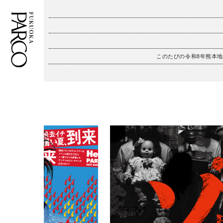
このたびの令和8年熊本
フロアガイド
ENGLISH
施設案内・アクセス
繁体字
イベント・ポップアップ
簡体字
ニュース
한국어
レストラン・カフェ
ภาษาไทย
TAX FREE
日本語