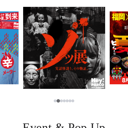
PARCOメンバーズ
JP
2
1
3
4
5
6
7
Event & Pop Up