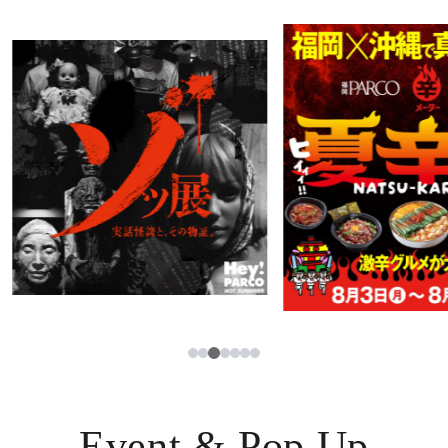
PARCOメンバーズ
JP
3
1
2
4
5
6
7
Event & Pop Up