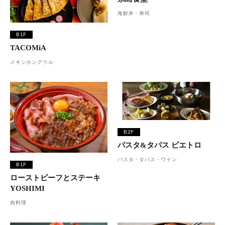
海鮮丼・寿司
B1F
TACOMiA
メキシカングリル
B2F
パスタ&タパス ピエトロ
パスタ・タパス・ワイン
B1F
ローストビーフとステーキ
YOSHIMI
肉料理