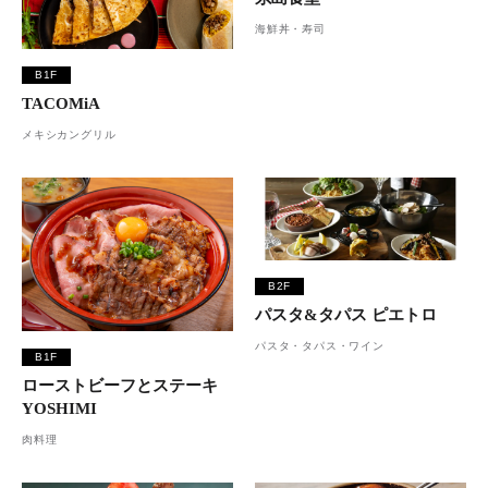
海鮮丼・寿司
B1F
TACOMiA
メキシカングリル
B2F
パスタ&タパス ピエトロ
パスタ・タパス・ワイン
B1F
ローストビーフとステーキ
YOSHIMI
肉料理