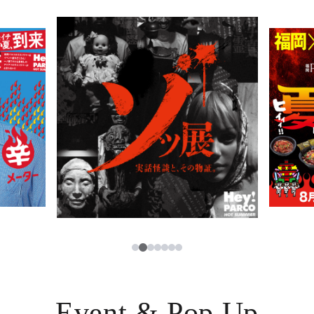
PARCOメンバーズ
JP
3
1
2
4
5
6
7
Event & Pop Up