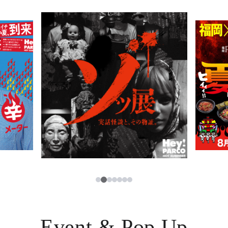
PARCOメンバーズ
JP
2
1
3
4
5
6
7
Event & Pop Up