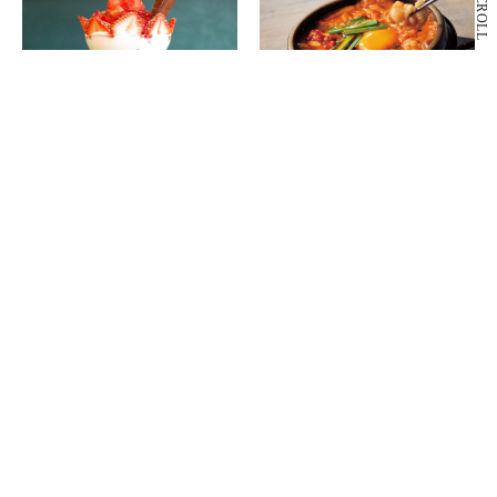
SCROLL
B2F
B2F
いちごや cafe TANNAL
東京純豆腐
いちごスイーツ専門店
韓国鍋料理
もっと見る