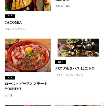
海鮮丼・寿司
B1F
TACOMiA
メキシカングリル
B2F
パスタ&タパス ピエトロ
パスタ・タパス・ワイン
B1F
ローストビーフとステーキ
YOSHIMI
肉料理