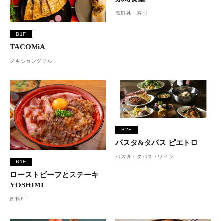
海鮮丼・寿司
B1F
TACOMiA
メキシカングリル
B2F
パスタ&タパス ピエトロ
パスタ・タパス・ワイン
B1F
ローストビーフとステーキ
YOSHIMI
肉料理