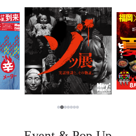
PARCOメンバーズ
JP
3
1
2
4
5
6
7
Event & Pop Up