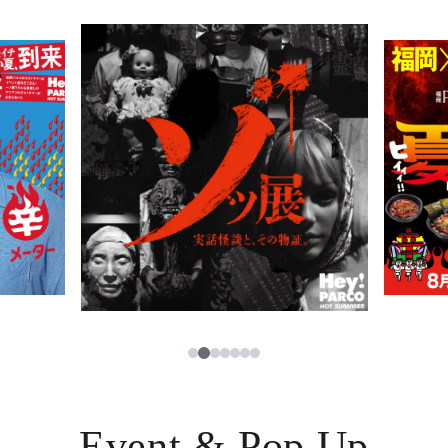
PARCOメンバーズ
JP
2
1
3
4
5
6
7
Event & Pop Up