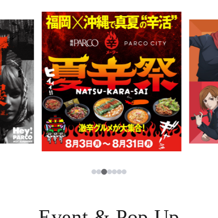
PARCOメンバーズ
JP
3
1
2
4
5
6
7
Event & Pop Up