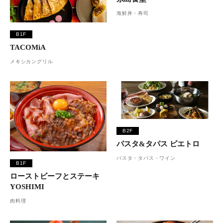
海鮮丼・寿司
B1F
TACOMiA
メキシカングリル
B2F
パスタ&タパス ピエトロ
パスタ・タパス・ワイン
B1F
ローストビーフとステーキ
YOSHIMI
肉料理