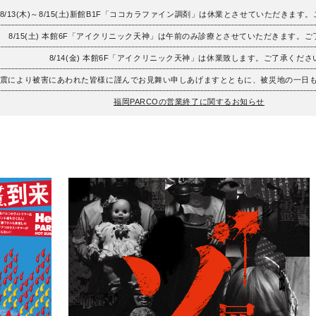
8/13(木)～8/15(土)新館B1F「ココカラファイン調剤」は休業とさせていただきます
8/15(土) 本館6F「アイクリニック天神」は午前のみ診療とさせていただきます。
8/14(金) 本館6F「アイクリニック天神」は休業致します。ご了承くださ
地震により被害にあわれた皆様に謹んでお見舞い申しあげますとともに、被災地の一日
福岡PARCOの営業終了に関するお知らせ