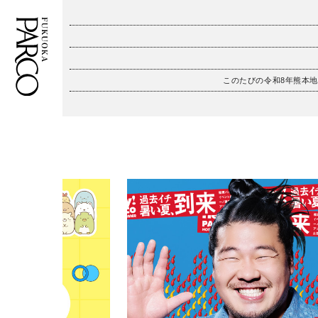
このたびの令和8年熊本
フロアガイド
ENGLISH
施設案内・アクセス
繁体字
イベント・ポップアップ
簡体字
ニュース
한국어
レストラン・カフェ
ภาษาไทย
TAX FREE
日本語