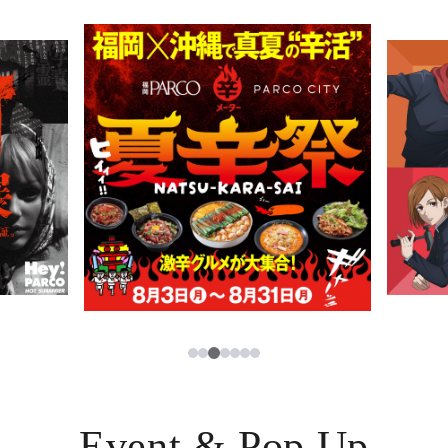
PARCOメンバーズ
JP
3
1
2
4
5
6
7
Event & Pop Up