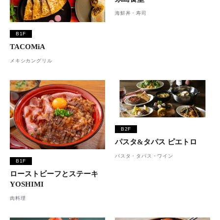
海鮮丼・寿司
B1F
TACOMiA
メキシカングリル
B2F
パスタ&タパス ピエトロ
パスタ・タパス・ワイン
B1F
ローストビーフとステーキ
YOSHIMI
肉料理