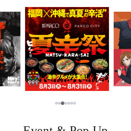
PARCOメンバーズ
JP
3
1
2
4
5
6
7
Event & Pop Up