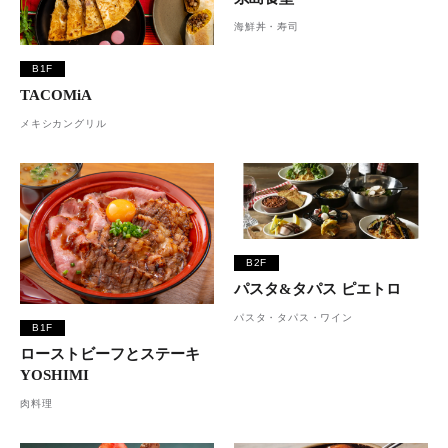
海鮮丼・寿司
B1F
TACOMiA
メキシカングリル
B2F
パスタ&タパス ピエトロ
パスタ・タパス・ワイン
B1F
ローストビーフとステーキ
YOSHIMI
肉料理