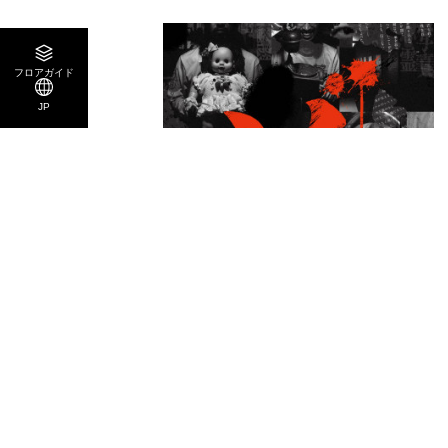
フロアガイド
JP
POPUP / EVENT
開催中
2026.08.01
2026.09.06
ゾッ展～実話怪談と、その物証。～