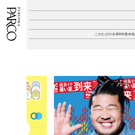
このたびの令和8年熊本
フロアガイド
ENGLISH
施設案内・アクセス
繁体字
イベント・ポップアップ
簡体字
ニュース
한국어
レストラン・カフェ
ภาษาไทย
TAX FREE
日本語