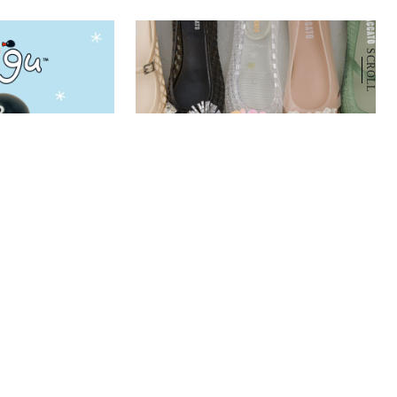
SCROLL
POPUP
.08.17
開催中
2026.08.04
2026.08.19
TORE
STACCATO『Ｊ．』