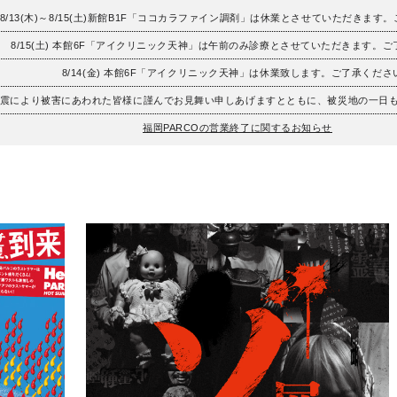
8/13(木)～8/15(土)新館B1F「ココカラファイン調剤」は休業とさせていただきます
8/15(土) 本館6F「アイクリニック天神」は午前のみ診療とさせていただきます。
8/14(金) 本館6F「アイクリニック天神」は休業致します。ご了承くださ
地震により被害にあわれた皆様に謹んでお見舞い申しあげますとともに、被災地の一日
福岡PARCOの営業終了に関するお知らせ