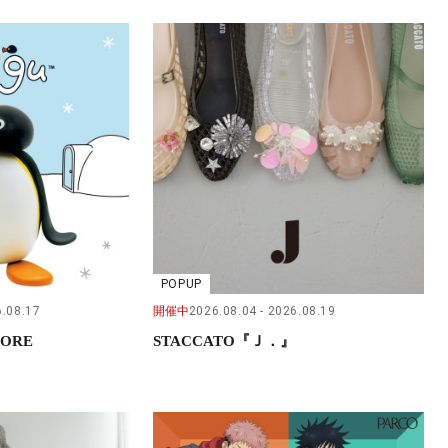
POPUP
.08.17
開催中
2026.08.04
2026.08.19
TORE
STACCATO『Ｊ．』