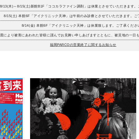
8/13(木)～8/15(土)新館B1F「ココカラファイン調剤」は休業とさせていただきます
8/15(土) 本館6F「アイクリニック天神」は午前のみ診療とさせていただきます。
8/14(金) 本館6F「アイクリニック天神」は休業致します。ご了承くださ
地震により被害にあわれた皆様に謹んでお見舞い申しあげますとともに、被災地の一日
福岡PARCOの営業終了に関するお知らせ