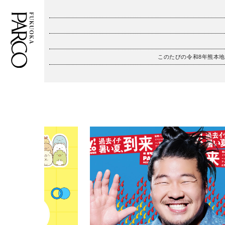
このたびの令和8年熊本
フロアガイド
ENGLISH
施設案内・アクセス
繁体字
イベント・ポップアップ
簡体字
ニュース
한국어
レストラン・カフェ
ภาษาไทย
TAX FREE
日本語