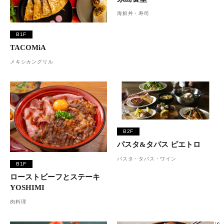
海鮮丼・寿司
B1F
TACOMiA
メキシカングリル
B2F
パスタ&タパス ピエトロ
パスタ・タパス・ワイン
B1F
ローストビーフとステーキ
YOSHIMI
肉料理