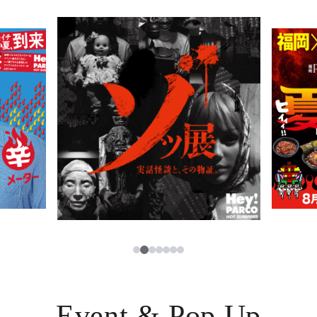
PARCOメンバーズ
JP
2
1
3
4
5
6
7
Event & Pop Up