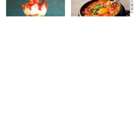
SCROLL
B2F
B2F
いちごや cafe TANNAL
東京純豆腐
いちごスイーツ専門店
韓国鍋料理
もっと見る