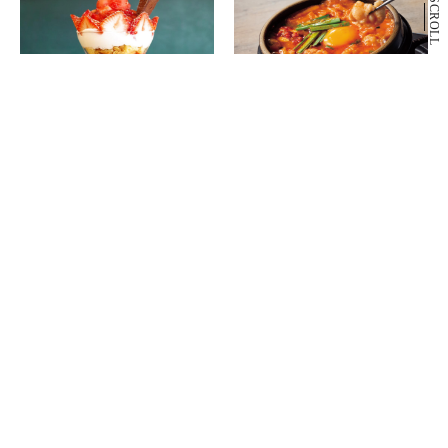
SCROLL
B2F
B2F
いちごや cafe TANNAL
東京純豆腐
いちごスイーツ専門店
韓国鍋料理
もっと見る