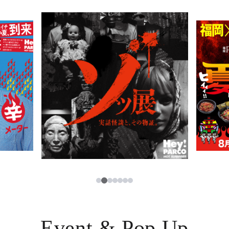
PARCOメンバーズ
JP
2
1
3
4
5
6
7
Event & Pop Up