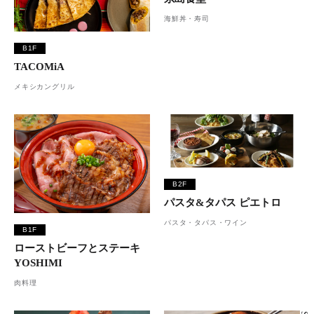
海鮮丼・寿司
B1F
TACOMiA
メキシカングリル
B2F
パスタ&タパス ピエトロ
パスタ・タパス・ワイン
B1F
ローストビーフとステーキ
YOSHIMI
肉料理