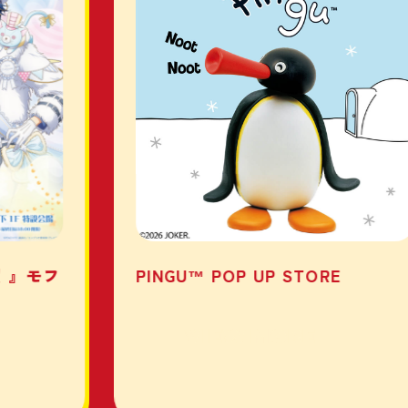
！』モフ
PINGU™ POP UP STORE
VIEW MORE