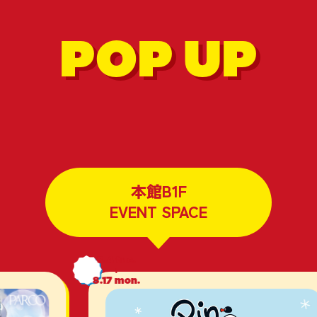
POP UP
本館B1F
EVENT SPACE
8.4
tue.
8.17
mon.