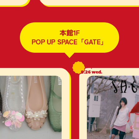
本館1F
POP UP SPACE「GATE」
8.21
fri.
8.26
wed.