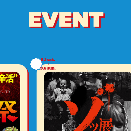
EVENT
8.1
sat.
9.6
sun.