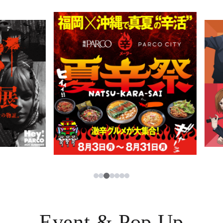
PARCOメンバーズ
JP
3
1
2
4
5
6
7
Event & Pop Up