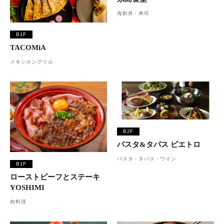
海鮮丼・寿司
B1F
TACOMiA
メキシカングリル
B2F
パスタ&タパス ピエトロ
パスタ・タパス・ワイン
B1F
ローストビーフとステーキ
YOSHIMI
肉料理